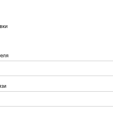
вки
теля
язи