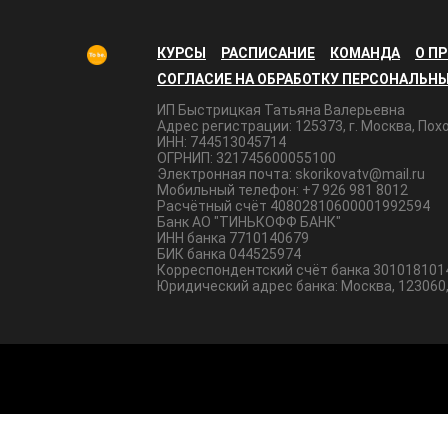
КУРСЫ
РАСПИСАНИЕ
КОМАНДА
О П
СОГЛАСИЕ НА ОБРАБОТКУ ПЕРСОНАЛЬН
ИП Быстрицкая Татьяна Валерьевна
Адрес регистрации: 125373, г. Москва, По
ИНН: 744513045714
ОГРНИП: 321745600055100
Электронная почта: skorikovatv@mail.ru
Мобильный телефон: +7 926 981 8012
Расчётный счёт 40802810600001992594
Банк АО "ТИНЬКОФФ БАНК"
ИНН банка 7710140679
БИК банка 044525974
Корреспондентский счёт банка 30101810
Юридический адрес банка: Москва, 123060, 